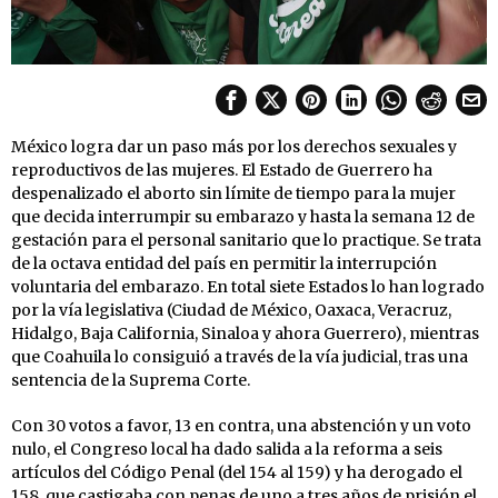
México logra dar un paso más por los derechos sexuales y
reproductivos de las mujeres. El Estado de Guerrero ha
despenalizado el aborto sin límite de tiempo para la mujer
que decida interrumpir su embarazo y hasta la semana 12 de
gestación para el personal sanitario que lo practique. Se trata
de la octava entidad del país en permitir la interrupción
voluntaria del embarazo. En total siete Estados lo han logrado
por la vía legislativa (Ciudad de México, Oaxaca, Veracruz,
Hidalgo, Baja California, Sinaloa y ahora Guerrero), mientras
que Coahuila lo consiguió a través de la vía judicial, tras una
sentencia de la Suprema Corte.
Con 30 votos a favor, 13 en contra, una abstención y un voto
nulo, el Congreso local ha dado salida a la reforma a seis
artículos del Código Penal (del 154 al 159) y ha derogado el
158, que castigaba con penas de uno a tres años de prisión el