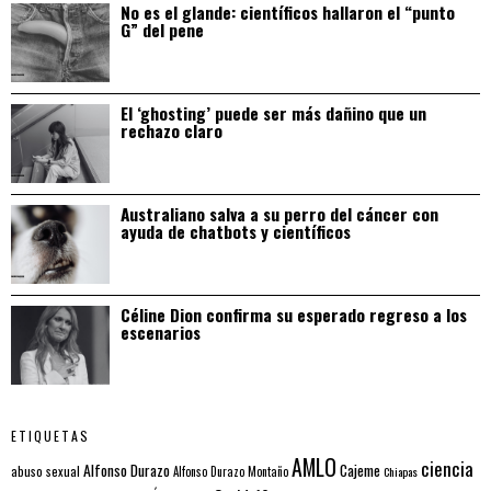
No es el glande: científicos hallaron el “punto
G” del pene
El ‘ghosting’ puede ser más dañino que un
rechazo claro
Australiano salva a su perro del cáncer con
ayuda de chatbots y científicos
Céline Dion confirma su esperado regreso a los
escenarios
ETIQUETAS
AMLO
ciencia
Alfonso Durazo
Cajeme
abuso sexual
Alfonso Durazo Montaño
Chiapas