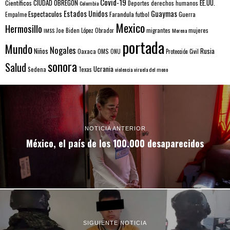
Covid-19
EE.UU.
Científicos
CIUDAD OBREGÓN
Colombia
Deportes
derechos humanos
Estados Unidos
Guaymas
Espectaculos
Farandula
futbol
Guerra
Empalme
Mexico
Hermosillo
mujeres
IMSS
Joe Biden
López Obrador
migrantes
Morena
portada
Mundo
Nogales
Rusia
Niños
Oaxaca
OMS
ONU
Protección Civil
sonora
Salud
Ucrania
Sedena
Texas
violencia
viruela del mono
NOTICIA ANTERIOR
México, el país de los 100.000 desaparecidos
SIGUIENTE NOTICIA