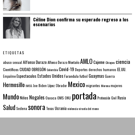
Céline Dion confirma su esperado regreso a los
escenarios
ETIQUETAS
AMLO
ciencia
Alfonso Durazo
Cajeme
abuso sexual
Alfonso Durazo Montaño
Chiapas
Covid-19
EE.UU.
Científicos
CIUDAD OBREGÓN
Colombia
Deportes
derechos humanos
Estados Unidos
Guaymas
Espectaculos
Farandula
futbol
Guerra
Empalme
Mexico
Hermosillo
mujeres
IMSS
Joe Biden
López Obrador
migrantes
Morena
portada
Mundo
Nogales
Rusia
Niños
Oaxaca
OMS
ONU
Protección Civil
sonora
Salud
Ucrania
Sedena
Texas
violencia
viruela del mono