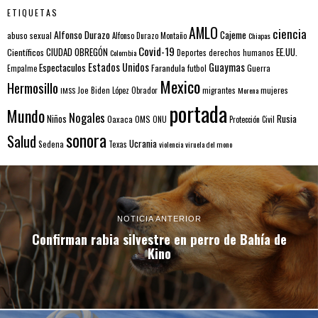
ETIQUETAS
AMLO
ciencia
Alfonso Durazo
Cajeme
abuso sexual
Alfonso Durazo Montaño
Chiapas
Covid-19
EE.UU.
Científicos
CIUDAD OBREGÓN
Colombia
Deportes
derechos humanos
Estados Unidos
Guaymas
Espectaculos
Farandula
futbol
Guerra
Empalme
Mexico
Hermosillo
mujeres
IMSS
Joe Biden
López Obrador
migrantes
Morena
portada
Mundo
Nogales
Rusia
Niños
Oaxaca
OMS
ONU
Protección Civil
sonora
Salud
Ucrania
Sedena
Texas
violencia
viruela del mono
NOTICIA ANTERIOR
Confirman rabia silvestre en perro de Bahía de
Kino