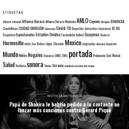
ETIQUETAS
AMLO
ciencia
Alfonso Durazo
Cajeme
abuso sexual
Alfonso Durazo Montaño
Chiapas
Covid-19
EE.UU.
Científicos
CIUDAD OBREGÓN
Colombia
Deportes
derechos humanos
Estados Unidos
Guaymas
Espectaculos
Farandula
futbol
Guerra
Empalme
Mexico
Hermosillo
mujeres
IMSS
Joe Biden
López Obrador
migrantes
Morena
portada
Mundo
Nogales
Rusia
Niños
Oaxaca
OMS
ONU
Protección Civil
sonora
Salud
Ucrania
Sedena
Texas
violencia
viruela del mono
NOTICIA ANTERIOR
Papá de Shakira le habría pedido a la cantante no
lanzar más canciones contra Gerard Piqué