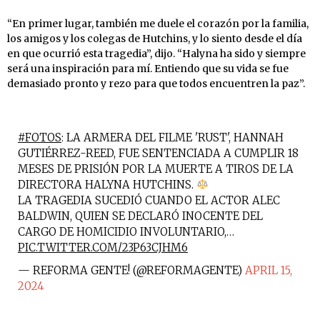
“En primer lugar, también me duele el corazón por la familia,
los amigos y los colegas de Hutchins, y lo siento desde el día
en que ocurrió esta tragedia”, dijo. “Halyna ha sido y siempre
será una inspiración para mí. Entiendo que su vida se fue
demasiado pronto y rezo para que todos encuentren la paz”.
#FOTOS
: LA ARMERA DEL FILME 'RUST', HANNAH
GUTIÉRREZ-REED, FUE SENTENCIADA A CUMPLIR 18
MESES DE PRISIÓN POR LA MUERTE A TIROS DE LA
DIRECTORA HALYNA HUTCHINS.
LA TRAGEDIA SUCEDIÓ CUANDO EL ACTOR ALEC
BALDWIN, QUIEN SE DECLARÓ INOCENTE DEL
CARGO DE HOMICIDIO INVOLUNTARIO,…
PIC.TWITTER.COM/23P63CJHM6
— REFORMA GENTE! (@REFORMAGENTE)
APRIL 15,
2024