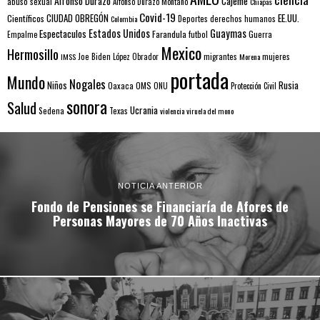
Alfonso Durazo
Cajeme
abuso sexual
Alfonso Durazo Montaño
Chiapas
Covid-19
EE.UU.
Científicos
CIUDAD OBREGÓN
Colombia
Deportes
derechos humanos
Estados Unidos
Guaymas
Espectaculos
Farandula
futbol
Guerra
Empalme
Mexico
Hermosillo
mujeres
IMSS
Joe Biden
López Obrador
migrantes
Morena
portada
Mundo
Nogales
Rusia
Niños
Oaxaca
OMS
ONU
Protección Civil
sonora
Salud
Ucrania
Sedena
Texas
violencia
viruela del mono
NOTICIA ANTERIOR
Fondo de Pensiones se Financiaría de Afores de
Personas Mayores de 70 Años Inactivas