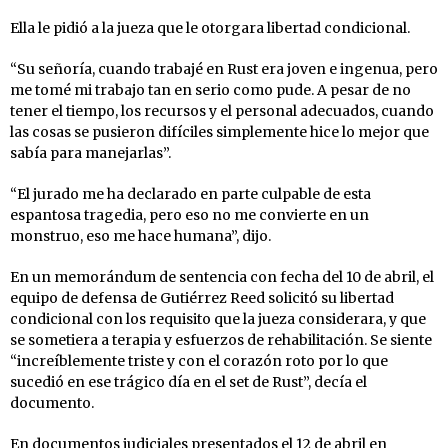
Ella le pidió a la jueza que le otorgara libertad condicional.
“Su señoría, cuando trabajé en Rust era joven e ingenua, pero
me tomé mi trabajo tan en serio como pude. A pesar de no
tener el tiempo, los recursos y el personal adecuados, cuando
las cosas se pusieron difíciles simplemente hice lo mejor que
sabía para manejarlas”.
“El jurado me ha declarado en parte culpable de esta
espantosa tragedia, pero eso no me convierte en un
monstruo, eso me hace humana”, dijo.
En un memorándum de sentencia con fecha del 10 de abril, el
equipo de defensa de Gutiérrez Reed solicitó su libertad
condicional con los requisito que la jueza considerara, y que
se sometiera a terapia y esfuerzos de rehabilitación. Se siente
“increíblemente triste y con el corazón roto por lo que
sucedió en ese trágico día en el set de Rust”, decía el
documento.
En documentos judiciales presentados el 12 de abril en