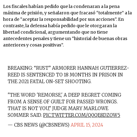
Los fiscales habían pedido que la condenaran a la pena
máxima de prisión, y señalaron que fracasó “totalmente” a la
hora de “aceptar la responsabilidad por sus acciones”. En
contraste, la defensa había pedido que le otorgaran la
libertad condicional, argumentando que no tiene
antecedentes penales y tiene un “historial de buenas obras
anteriores y cosas positivas”.
BREAKING: “RUST” ARMORER HANNAH GUTIERREZ-
REED IS SENTENCED TO 18 MONTHS IN PRISON IN
THE 2021 FATAL ON-SET SHOOTING.
"THE WORD 'REMORSE,' A DEEP REGRET COMING
FROM A SENSE OF GUILT FOR PASSED WRONGS.
THAT IS NOT YOU," JUDGE MARY MARLOWE
SOMMER SAID.
PIC.TWITTER.COM/Q0QE8DZOW5
— CBS NEWS (@CBSNEWS)
APRIL 15, 2024