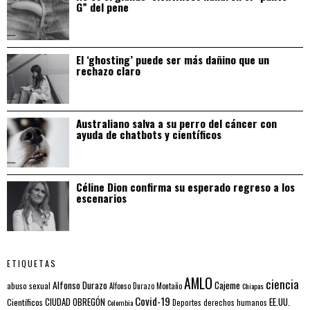
G” del pene
El ‘ghosting’ puede ser más dañino que un
rechazo claro
Australiano salva a su perro del cáncer con
ayuda de chatbots y científicos
Céline Dion confirma su esperado regreso a los
escenarios
ETIQUETAS
AMLO
ciencia
Alfonso Durazo
Cajeme
abuso sexual
Alfonso Durazo Montaño
Chiapas
Covid-19
EE.UU.
Científicos
CIUDAD OBREGÓN
Colombia
Deportes
derechos humanos