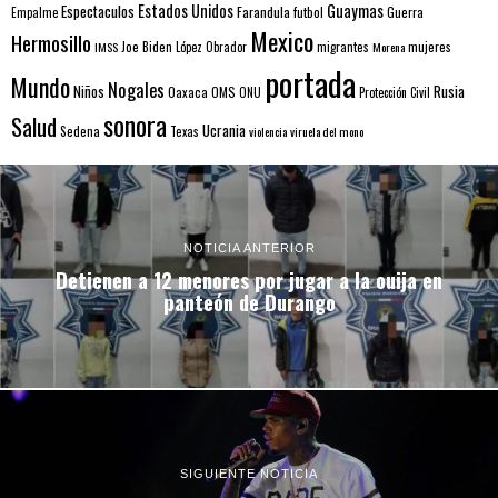
Estados Unidos
Guaymas
Espectaculos
Farandula
futbol
Guerra
Empalme
Mexico
Hermosillo
mujeres
IMSS
Joe Biden
López Obrador
migrantes
Morena
portada
Mundo
Nogales
Rusia
Niños
Oaxaca
OMS
ONU
Protección Civil
sonora
Salud
Ucrania
Sedena
Texas
violencia
viruela del mono
NOTICIA ANTERIOR
Detienen a 12 menores por jugar a la ouija en
panteón de Durango
SIGUIENTE NOTICIA