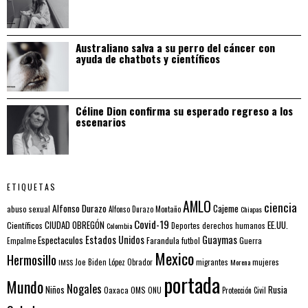
Australiano salva a su perro del cáncer con
ayuda de chatbots y científicos
Céline Dion confirma su esperado regreso a los
escenarios
ETIQUETAS
AMLO
ciencia
Alfonso Durazo
Cajeme
abuso sexual
Alfonso Durazo Montaño
Chiapas
Covid-19
EE.UU.
Científicos
CIUDAD OBREGÓN
Colombia
Deportes
derechos humanos
Estados Unidos
Guaymas
Espectaculos
Farandula
futbol
Guerra
Empalme
Mexico
Hermosillo
mujeres
IMSS
Joe Biden
López Obrador
migrantes
Morena
portada
Mundo
Nogales
Rusia
Niños
Oaxaca
OMS
ONU
Protección Civil