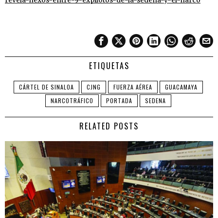
revela-nexos-entre-9-expilotos-de-la-sedena-y-el-narco
ETIQUETAS
CÁRTEL DE SINALOA
CJNG
FUERZA AÉREA
GUACAMAYA
NARCOTRÁFICO
PORTADA
SEDENA
RELATED POSTS