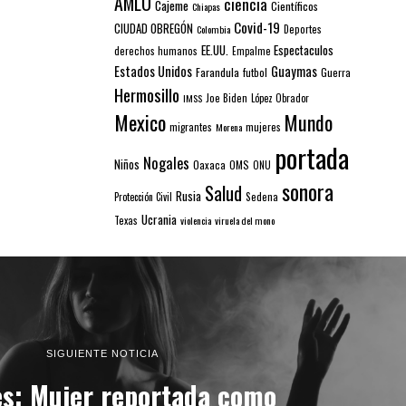
AMLO
ciencia
Cajeme
Científicos
Chiapas
Covid-19
CIUDAD OBREGÓN
Colombia
Deportes
EE.UU.
Espectaculos
derechos humanos
Empalme
Estados Unidos
Guaymas
Farandula
futbol
Guerra
Hermosillo
IMSS
Joe Biden
López Obrador
Mexico
Mundo
mujeres
migrantes
Morena
portada
Nogales
Niños
Oaxaca
OMS
ONU
sonora
Salud
Rusia
Sedena
Protección Civil
Ucrania
Texas
violencia
viruela del mono
SIGUIENTE NOTICIA
s: Mujer reportada como