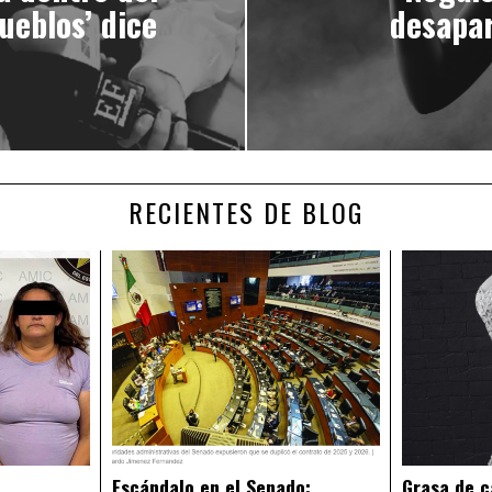
ueblos’ dice
desapar
RECIENTES DE BLOG
Escándalo en el Senado:
Grasa de c