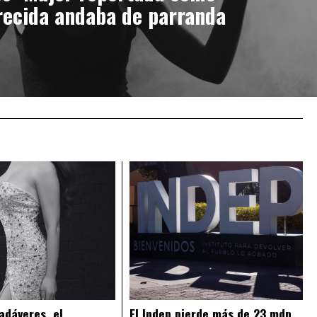
ecida andaba de parranda
adáveres, el
El Indep pierde más de 23 mdp