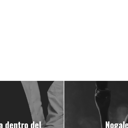
a dentro del
Nogale