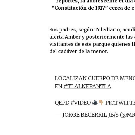
reportes, la adolescente el día
“Constitución de 1917” cerca de 
Sus padres, según Telediario, acud
alerta Amber y posteriormente las 
visitantes de este parque quienes l
del cadáver de la menor.
LOCALIZAN CUERPO DE MENO
EN
#TLALNEPANTLA
.
QEPD
#VIDEO
PIC.TWITT
— JORGE BECERRIL JB/8 (@M