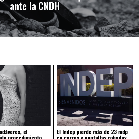
ante la CNDH
adáveres, el
El Indep pierde más de 23 mdp
ido procedimiento
en carros y pantallas robadas