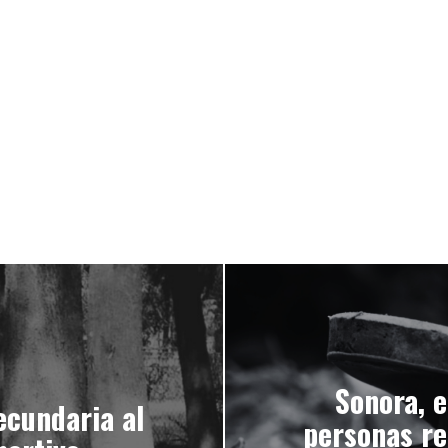
Sonora, e
ecundaria al
personas r