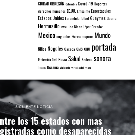
Covid-19
CIUDAD OBREGÓN
Colombia
Deportes
EE.UU.
Espectaculos
derechos humanos
Empalme
Estados Unidos
Guaymas
Farandula
futbol
Guerra
Hermosillo
IMSS
Joe Biden
López Obrador
Mexico
Mundo
mujeres
migrantes
Morena
portada
Nogales
Niños
Oaxaca
OMS
ONU
sonora
Salud
Rusia
Sedena
Protección Civil
Ucrania
Texas
violencia
viruela del mono
SIGUIENTE NOTICIA
ntre los 15 estados con mas
egistradas como desaparecidas