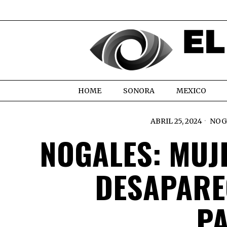
HOME
SONORA
MEXICO
ABRIL 25, 2024
NOG
NOGALES: MUJ
DESAPARE
P