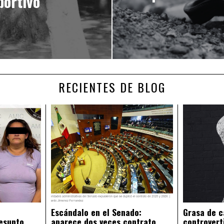
portivo
RECIENTES DE BLOG
Escándalo en el Senado:
Grasa de c
esunto
aparece dos veces contrato
controvert