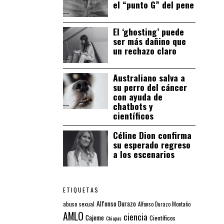
el “punto G” del pene
El ‘ghosting’ puede
ser más dañino que
un rechazo claro
Australiano salva a
su perro del cáncer
con ayuda de
chatbots y
científicos
Céline Dion confirma
su esperado regreso
a los escenarios
ETIQUETAS
Alfonso Durazo
abuso sexual
Alfonso Durazo Montaño
AMLO
ciencia
Cajeme
Científicos
Chiapas