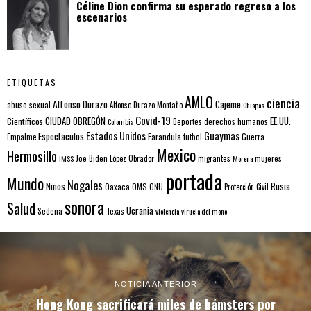
Céline Dion confirma su esperado regreso a los
escenarios
ETIQUETAS
AMLO
ciencia
Alfonso Durazo
Cajeme
abuso sexual
Alfonso Durazo Montaño
Chiapas
Covid-19
EE.UU.
Científicos
CIUDAD OBREGÓN
Colombia
Deportes
derechos humanos
Estados Unidos
Guaymas
Espectaculos
Farandula
futbol
Guerra
Empalme
Mexico
Hermosillo
mujeres
IMSS
Joe Biden
López Obrador
migrantes
Morena
portada
Mundo
Nogales
Rusia
Niños
Oaxaca
OMS
ONU
Protección Civil
sonora
Salud
Ucrania
Sedena
Texas
violencia
viruela del mono
NOTICIA ANTERIOR
Hong Kong sacrificará miles de hámsters por