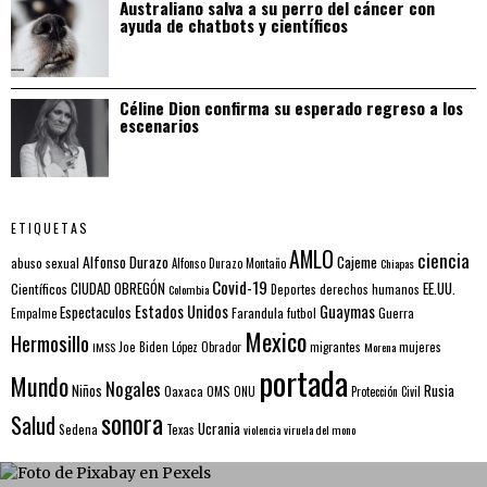
Australiano salva a su perro del cáncer con
ayuda de chatbots y científicos
Céline Dion confirma su esperado regreso a los
escenarios
ETIQUETAS
AMLO
ciencia
Alfonso Durazo
Cajeme
abuso sexual
Alfonso Durazo Montaño
Chiapas
Covid-19
EE.UU.
Científicos
CIUDAD OBREGÓN
Colombia
Deportes
derechos humanos
Estados Unidos
Guaymas
Espectaculos
Farandula
futbol
Guerra
Empalme
Mexico
Hermosillo
mujeres
IMSS
Joe Biden
López Obrador
migrantes
Morena
portada
Mundo
Nogales
Rusia
Niños
Oaxaca
OMS
ONU
Protección Civil
sonora
Salud
Ucrania
Sedena
Texas
violencia
viruela del mono