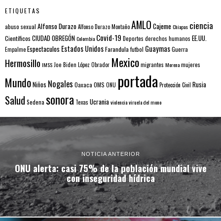
ETIQUETAS
AMLO
ciencia
Alfonso Durazo
Cajeme
abuso sexual
Alfonso Durazo Montaño
Chiapas
Covid-19
EE.UU.
Científicos
CIUDAD OBREGÓN
Colombia
Deportes
derechos humanos
Estados Unidos
Guaymas
Espectaculos
Farandula
futbol
Guerra
Empalme
Mexico
Hermosillo
mujeres
IMSS
Joe Biden
López Obrador
migrantes
Morena
portada
Mundo
Nogales
Rusia
Niños
Oaxaca
OMS
ONU
Protección Civil
sonora
Salud
Ucrania
Sedena
Texas
violencia
viruela del mono
NOTICIA ANTERIOR
ONU alerta: casi 75% de la población mundial vive
con inseguridad hídrica