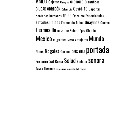
AMLO
ciencia
Cajeme
Científicos
Chiapas
Covid-19
CIUDAD OBREGÓN
Colombia
Deportes
EE.UU.
Espectaculos
derechos humanos
Empalme
Estados Unidos
Guaymas
Farandula
futbol
Guerra
Hermosillo
IMSS
Joe Biden
López Obrador
Mexico
Mundo
mujeres
migrantes
Morena
portada
Nogales
Niños
Oaxaca
OMS
ONU
sonora
Salud
Rusia
Sedena
Protección Civil
Ucrania
Texas
violencia
viruela del mono