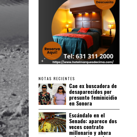
NOTAS RECIENTES
Cae ex buscadora de
desaparecidos por
presunto feminicidio
en Sonora
Escándalo en el
Senado: aparece dos
veces contrato
millonario y ahora