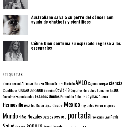
Australiano salva a su perro del cáncer con
ayuda de chatbots y científicos
Céline Dion confirma su esperado regreso a los
escenarios
ETIQUETAS
AMLO
ciencia
Alfonso Durazo
Cajeme
abuso sexual
Alfonso Durazo Montaño
Chiapas
Covid-19
EE.UU.
Científicos
CIUDAD OBREGÓN
Colombia
Deportes
derechos humanos
Estados Unidos
Guaymas
Espectaculos
Farandula
futbol
Guerra
Empalme
Mexico
Hermosillo
mujeres
IMSS
Joe Biden
López Obrador
migrantes
Morena
portada
Mundo
Nogales
Rusia
Niños
Oaxaca
OMS
ONU
Protección Civil
sonora
Salud
Ucrania
Sedena