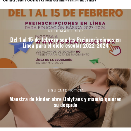
Texas
violencia
viruela del mono
NOTICIA ANTERIOR
Del 1 al 15 de febrero son las Preinscripciones en
Línea para el ciclo escolar 2022-2024
SIGUIENTE NOTICIA
Maestra de kínder abre OnlyFans y mamás quieren
su despido