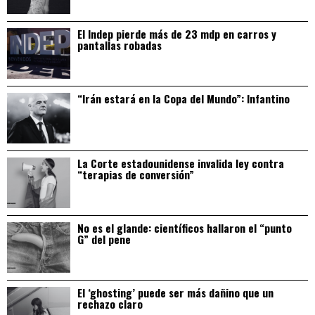
El Indep pierde más de 23 mdp en carros y
pantallas robadas
“Irán estará en la Copa del Mundo”: Infantino
La Corte estadounidense invalida ley contra
“terapias de conversión”
No es el glande: científicos hallaron el “punto
G” del pene
El ‘ghosting’ puede ser más dañino que un
rechazo claro