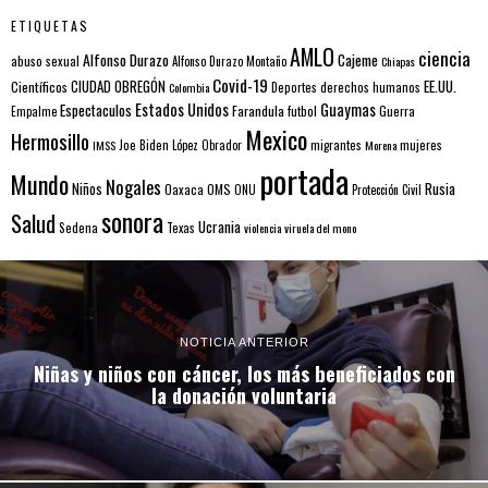
ETIQUETAS
AMLO
ciencia
Alfonso Durazo
Cajeme
abuso sexual
Alfonso Durazo Montaño
Chiapas
Covid-19
EE.UU.
Científicos
CIUDAD OBREGÓN
Colombia
Deportes
derechos humanos
Estados Unidos
Guaymas
Espectaculos
Farandula
futbol
Guerra
Empalme
Mexico
Hermosillo
mujeres
IMSS
Joe Biden
López Obrador
migrantes
Morena
portada
Mundo
Nogales
Rusia
Niños
Oaxaca
OMS
ONU
Protección Civil
sonora
Salud
Ucrania
Sedena
Texas
violencia
viruela del mono
NOTICIA ANTERIOR
Niñas y niños con cáncer, los más beneficiados con
la donación voluntaria