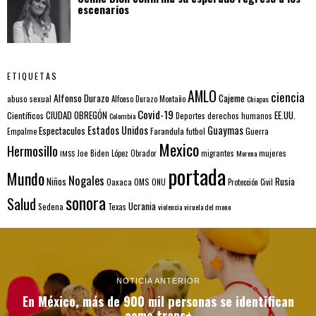
escenarios
ETIQUETAS
AMLO
ciencia
Alfonso Durazo
Cajeme
abuso sexual
Alfonso Durazo Montaño
Chiapas
Covid-19
EE.UU.
Científicos
CIUDAD OBREGÓN
Colombia
Deportes
derechos humanos
Estados Unidos
Guaymas
Espectaculos
Farandula
futbol
Guerra
Empalme
Mexico
Hermosillo
mujeres
IMSS
Joe Biden
López Obrador
migrantes
Morena
portada
Mundo
Nogales
Rusia
Niños
Oaxaca
OMS
ONU
Protección Civil
sonora
Salud
Ucrania
Sedena
Texas
violencia
viruela del mono
NOTICIA ANTERIOR
En México, más de 900 mil personas se identifican
como trans+