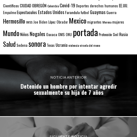
Covid-19
EE.UU.
Científicos
CIUDAD OBREGÓN
Colombia
Deportes
derechos humanos
Estados Unidos
Guaymas
Espectaculos
Farandula
futbol
Guerra
Empalme
Mexico
Hermosillo
mujeres
IMSS
Joe Biden
López Obrador
migrantes
Morena
portada
Mundo
Nogales
Rusia
Niños
Oaxaca
OMS
ONU
Protección Civil
sonora
Salud
Ucrania
Sedena
Texas
violencia
viruela del mono
NOTICIA ANTERIOR
Detenido un hombre por intentar agredir
sexualmente su hija de 7 años
SIGUIENTE NOTICIA