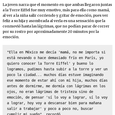
La joven narra que el momento en que ambas llegaron juntas
a la Torre Eiffel fue muy emotivo, más para ella como mamá,
al ver a la niña salir corriendo y gritar de emoción, pues ver
feliz a su hija y asombrada al verla es una sensación que la
conmovió hasta las lágrimas, que no podían parar de correr
por su rostro por aproximadamente 20 minutos por la
emoción.
"Ella en México me decía 'mamá, no me importa si 
está nevando o hace demasiado frío en París, yo 
quiero conocer la Torre Eiffel' y bueno lo 
logramos, pudimos hasta subir a la torre y ver un 
poco la ciudad... muchos días estuve imaginando 
ese momento de estar ahí con mi hija, muchos días 
antes de dormirme, me dormía con lágrimas en los 
ojos, no eran lágrimas de tristeza sino de 
emoción, de pensar 'sí lo voy a lograr, sí lo voy 
a lograr, hoy voy a descansar bien para mañana 
salir a trabajar' y poco a poco no, buscar 
cumplir mi sueño", recordó.