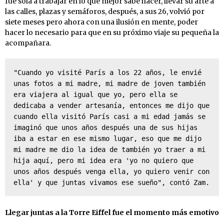
fue sola a trabajar en lo que mejor sabe hacer, llevar su arte a
las calles, plazas y semáforos, después, a sus 26, volvió por
siete meses pero ahora con una ilusión en mente, poder
hacer lo necesario para que en su próximo viaje su pequeña la
acompañara.
"Cuando yo visité París a los 22 años, le envié 
unas fotos a mi madre, mi madre de joven también 
era viajera al igual que yo, pero ella se 
dedicaba a vender artesanía, entonces me dijo que 
cuando ella visitó París casi a mi edad jamás se 
imaginó que unos años después una de sus hijas 
iba a estar en ese mismo lugar, eso que me dijo 
mi madre me dio la idea de también yo traer a mi 
hija aquí, pero mi idea era 'yo no quiero que 
unos años después venga ella, yo quiero venir con 
ella' y que juntas vivamos ese sueño", contó Zam.
Llegar juntas a la Torre Eiffel fue el momento más emotivo