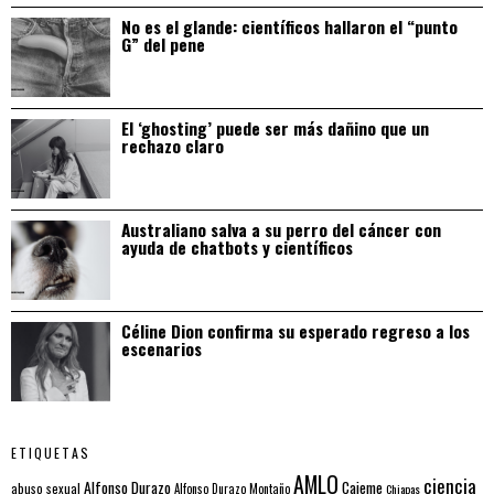
No es el glande: científicos hallaron el “punto
G” del pene
El ‘ghosting’ puede ser más dañino que un
rechazo claro
Australiano salva a su perro del cáncer con
ayuda de chatbots y científicos
Céline Dion confirma su esperado regreso a los
escenarios
ETIQUETAS
AMLO
ciencia
Alfonso Durazo
Cajeme
abuso sexual
Alfonso Durazo Montaño
Chiapas