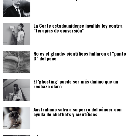
La Corte estadounidense invalida ley contra
“terapias de conversión”
No es el glande: científicos hallaron el “punto
G” del pene
El ‘ghosting’ puede ser más dañino que un
rechazo claro
Australiano salva a su perro del cáncer con
ayuda de chatbots y científicos