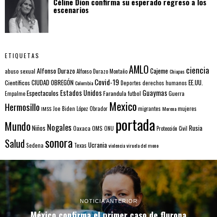
Céline Dion confirma su esperado regreso a los
escenarios
ETIQUETAS
AMLO
ciencia
Alfonso Durazo
Cajeme
abuso sexual
Alfonso Durazo Montaño
Chiapas
Covid-19
EE.UU.
Científicos
CIUDAD OBREGÓN
Colombia
Deportes
derechos humanos
Estados Unidos
Guaymas
Espectaculos
Farandula
futbol
Guerra
Empalme
Mexico
Hermosillo
mujeres
IMSS
Joe Biden
López Obrador
migrantes
Morena
portada
Mundo
Nogales
Rusia
Niños
Oaxaca
OMS
ONU
Protección Civil
sonora
Salud
Ucrania
Sedena
Texas
violencia
viruela del mono
NOTICIA ANTERIOR
México confirma el primer caso de flurona