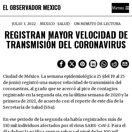
EL OBSERVADOR MEXICO
Menu
JULIO 3, 2022
MEXICO
·
SALUD
UN MINUTO DE LECTURA
REGISTRAN MAYOR VELOCIDAD DE
TRANSMISIÓN DEL CORONAVIRUS
Ciudad de México. La semana epidemiológica 25 (del 19 al 25
de junio) registró una mayor velocidad de transmisión del
coronavirus, al grado que se acercó al pico de contagios
registrado en la segunda ola, en la última semana de 2020 y la
primera de 2021, de acuerdo con el reporte de este día de la
Secretaría de Salud (SSa).
En ese periodo de la segunda ola había registrados más de
110 mil individuos afectados por el virus SARS-CoV-2. Para el
día de hoy la gráfica apenas rebasa el nivel de los 100 mil