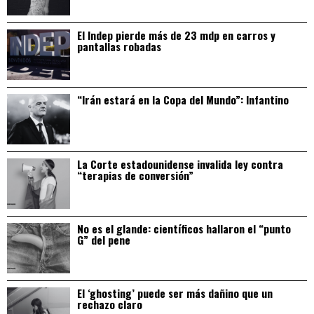
El Indep pierde más de 23 mdp en carros y
pantallas robadas
“Irán estará en la Copa del Mundo”: Infantino
La Corte estadounidense invalida ley contra
“terapias de conversión”
No es el glande: científicos hallaron el “punto
G” del pene
El ‘ghosting’ puede ser más dañino que un
rechazo claro