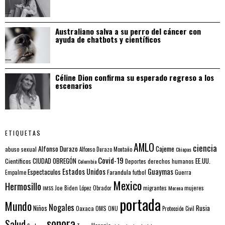
Australiano salva a su perro del cáncer con
ayuda de chatbots y científicos
Céline Dion confirma su esperado regreso a los
escenarios
ETIQUETAS
AMLO
ciencia
Alfonso Durazo
Cajeme
abuso sexual
Alfonso Durazo Montaño
Chiapas
Covid-19
EE.UU.
Científicos
CIUDAD OBREGÓN
Colombia
Deportes
derechos humanos
Estados Unidos
Guaymas
Espectaculos
Farandula
futbol
Guerra
Empalme
Mexico
Hermosillo
mujeres
IMSS
Joe Biden
López Obrador
migrantes
Morena
portada
Mundo
Nogales
Rusia
Niños
Oaxaca
OMS
ONU
Protección Civil
sonora
Salud