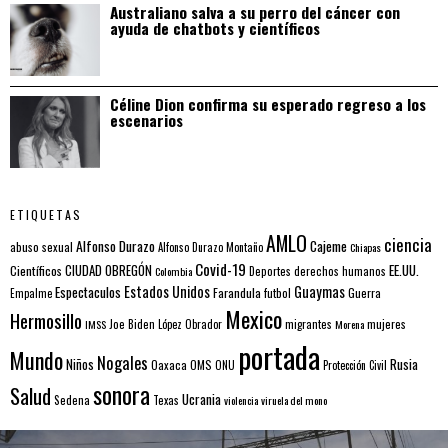
Australiano salva a su perro del cáncer con
ayuda de chatbots y científicos
Céline Dion confirma su esperado regreso a los
escenarios
ETIQUETAS
AMLO
ciencia
Alfonso Durazo
Cajeme
abuso sexual
Alfonso Durazo Montaño
Chiapas
Covid-19
EE.UU.
Científicos
CIUDAD OBREGÓN
Colombia
Deportes
derechos humanos
Estados Unidos
Guaymas
Espectaculos
Farandula
futbol
Guerra
Empalme
Mexico
Hermosillo
mujeres
IMSS
Joe Biden
López Obrador
migrantes
Morena
portada
Mundo
Nogales
Rusia
Niños
Oaxaca
OMS
ONU
Protección Civil
sonora
Salud
Ucrania
Sedena
Texas
violencia
viruela del mono