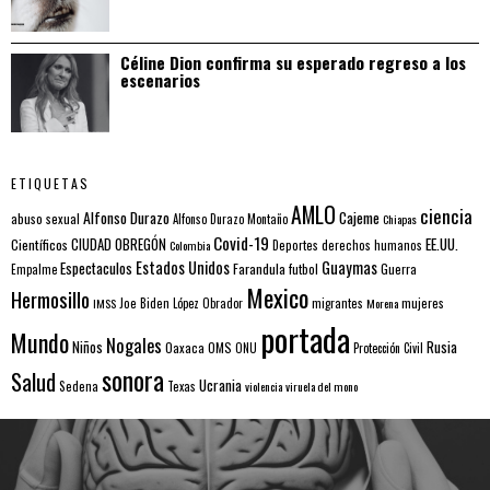
Céline Dion confirma su esperado regreso a los
escenarios
ETIQUETAS
AMLO
ciencia
Alfonso Durazo
Cajeme
abuso sexual
Alfonso Durazo Montaño
Chiapas
Covid-19
EE.UU.
Científicos
CIUDAD OBREGÓN
Colombia
Deportes
derechos humanos
Estados Unidos
Guaymas
Espectaculos
Farandula
futbol
Guerra
Empalme
Mexico
Hermosillo
mujeres
IMSS
Joe Biden
López Obrador
migrantes
Morena
portada
Mundo
Nogales
Rusia
Niños
Oaxaca
OMS
ONU
Protección Civil
sonora
Salud
Ucrania
Sedena
Texas
violencia
viruela del mono