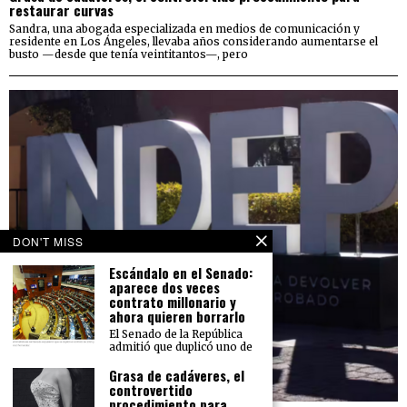
restaurar curvas
Sandra, una abogada especializada en medios de comunicación y
residente en Los Ángeles, llevaba años considerando aumentarse el
busto —desde que tenía veintitantos—, pero
DON'T MISS
Escándalo en el Senado:
aparece dos veces
contrato millonario y
ahora quieren borrarlo
El Senado de la República
admitió que duplicó uno de
Grasa de cadáveres, el
controvertido
procedimiento para