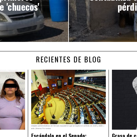
e 'chuecos'
pérd
RECIENTES DE BLOG
Escándalo en el Senado:
Grasa de c