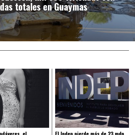
idas totales en Guaymas
adáveres, el
El Indep pierde más de 23 mdp