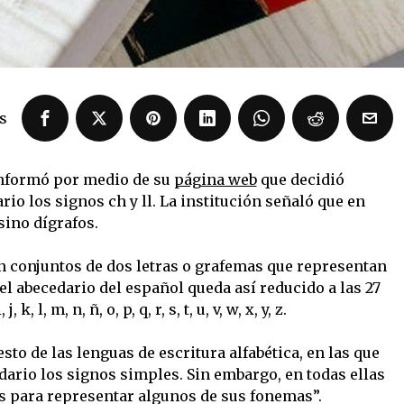
s
informó por medio de su
página web
que decidió
rio los signos ch y ll. La institución señaló que en
sino dígrafos.
on conjuntos de dos letras o grafemas que representan
l abecedario del español queda así reducido a las 27
j, k, l, m, n, ñ, o, p, q, r, s, t, u, v, w, x, y, z.
esto de las lenguas de escritura alfabética, en las que
dario los signos simples. Sin embargo, en todas ellas
 para representar algunos de sus fonemas”.