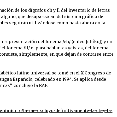
nación de los dígrafos ch y ll del inventario de letras
alguno, que desaparezcan del sistema gráfico del
bles seguirán utilizándose como hasta ahora en la
.
 en representación del fonema /ch/ (chico [chíko]) y en
del fonema /ll/ o, para hablantes yeístas, del fonema
d consiste, simplemente, en que dejan de contarse entre
fabético latino universal se tomó en el X Congreso de
engua Española, celebrado en 1994. Se aplica desde
icas”, concluyó la RAE.
enimiento/la-rae-excluyo-definitivamente-la-ch-y-la-