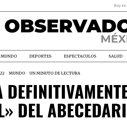
Hoy es
MUNDO
DEPORTES
ESPECTACULOS
SALUD
22
MUNDO
UN MINUTO DE LECTURA
A DEFINITIVAMENTE
LL» DEL ABECEDAR