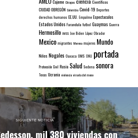
AMLO
ciencia
Cajeme
Científicos
Chiapas
Covid-19
CIUDAD OBREGÓN
Colombia
Deportes
EE.UU.
Espectaculos
derechos humanos
Empalme
Estados Unidos
Guaymas
Farandula
futbol
Guerra
Hermosillo
IMSS
Joe Biden
López Obrador
Mexico
Mundo
mujeres
migrantes
Morena
portada
Nogales
Niños
Oaxaca
OMS
ONU
sonora
Salud
Rusia
Sedena
Protección Civil
Ucrania
Texas
violencia
viruela del mono
SIGUIENTE NOTICIA
Sedesson, mil 380 viviendas con