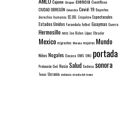
AMLO
ciencia
Cajeme
Científicos
Chiapas
Covid-19
CIUDAD OBREGÓN
Colombia
Deportes
EE.UU.
Espectaculos
derechos humanos
Empalme
Estados Unidos
Guaymas
Farandula
futbol
Guerra
Hermosillo
IMSS
Joe Biden
López Obrador
Mexico
Mundo
mujeres
migrantes
Morena
portada
Nogales
Niños
Oaxaca
OMS
ONU
sonora
Salud
Rusia
Sedena
Protección Civil
Ucrania
Texas
violencia
viruela del mono