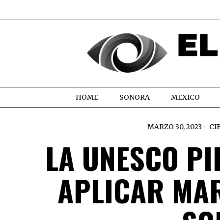
HOME
SONORA
MEXICO
MARZO 30, 2023
CI
LA UNESCO PI
APLICAR MA