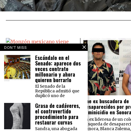
DON'T MISS
Escándalo en el
Senado: aparece dos
Monzón mexicano viene ‘bravo’:
veces contrato
Causará lluvias en todo México
millonario y ahora
El Servicio Meteorológico Nacional
quieren borrarlo
prevé para este martes 16 de
El Senado de la
agosto lluvias intensas en el norte
República admitió que
del país y lluvias muy fuertes en la
duplicó uno de
Cae ex buscadora de
Grasa de cadáveres,
desaparecidos por pr
el controvertido
feminicidio en Sonor
procedimiento para
La ex lideresa de un col
restaurar curvas
búsqueda de desaparec
Sonora, Blanca Zulema, 
Sandra, una abogada