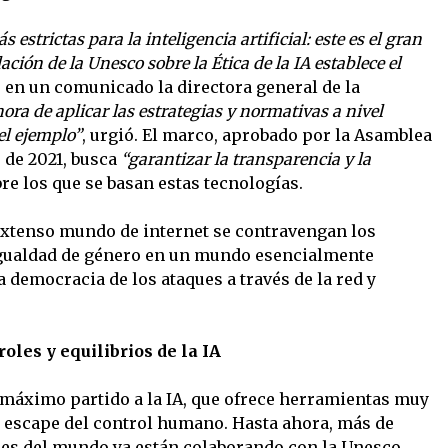
strictas para la inteligencia artificial: este es el gran
ión de la Unesco sobre la Ética de la IA establece el
ó en un comunicado la directora general de la
ora de aplicar las estrategias y normativas a nivel
el ejemplo”
, urgió. El marco, aprobado por la Asamblea
de 2021, busca
“garantizar la transparencia y la
re los que se basan estas tecnologías.
l extenso mundo de internet se contravengan los
igualdad de género en un mundo esencialmente
 democracia de los ataques a través de la red y
oles y equilibrios de la IA
l máximo partido a la IA, que ofrece herramientas muy
se escape del control humano. Hasta ahora, más de
nes del mundo ya están colaborando con la Unesco