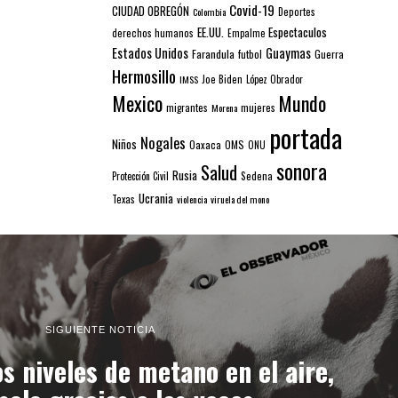
Covid-19
CIUDAD OBREGÓN
Colombia
Deportes
EE.UU.
Espectaculos
derechos humanos
Empalme
Estados Unidos
Guaymas
Farandula
futbol
Guerra
Hermosillo
IMSS
Joe Biden
López Obrador
Mexico
Mundo
mujeres
migrantes
Morena
portada
Nogales
Niños
Oaxaca
OMS
ONU
sonora
Salud
Rusia
Sedena
Protección Civil
Ucrania
Texas
violencia
viruela del mono
SIGUIENTE NOTICIA
 niveles de metano en el aire,