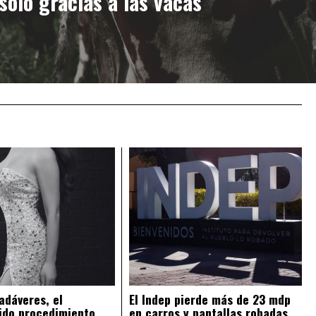
solo gracias a las vacas
adáveres, el
El Indep pierde más de 23 mdp
ido procedimiento
en carros y pantallas robadas