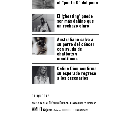
el “punto G” del pene
El ‘ghosting’ puede
ser más dañino que
un rechazo claro
Australiano salva a
su perro del cáncer
con ayuda de
chatbots y
científicos
Céline Dion confirma
su esperado regreso
a los escenarios
ETIQUETAS
Alfonso Durazo
abuso sexual
Alfonso Durazo Montaño
AMLO
ciencia
Cajeme
Científicos
Chiapas