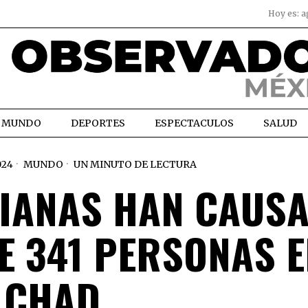
Hoy es:
a
MUNDO
DEPORTES
ESPECTACULOS
SALUD
024
MUNDO
UN MINUTO DE LECTURA
VIANAS HAN CAUS
E 341 PERSONAS 
CHAD