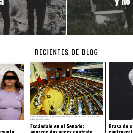
a”
y no 
RECIENTES DE BLOG
Escándalo en el Senado:
Grasa de c
esunto
aparece dos veces contrato
controvert