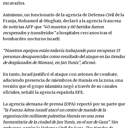
excavarlos.
Asimismo, un funcionario de la agencia de Defensa Civil de la
Franja, Mohamed al-Mughair, declaró a la agencia francesa
de noticias AFP que
“40 muertos y 60 heridos fueron
recuperados y transferidos”
a hospitales cercanos tras el
bombardeo nocturno israelí.
“Nuestros equipos están todavía trabajando para recuperar 15
personas desaparecidas como resultado del ataque en las tiendas
de desplazados de Mawasi, en Jan Yunis”,
afirmó.
En tanto, Israel justificó el ataque con aviones de combate,
aduciendo presencia de miembros de Hamás en la zona, una
versión que el grupo islamista negó a través de su canales
oficiales, señaló la agencia española EFE.
La agencia alemana de prensa (DPA) reportó por su parte que
“la Fuerza Aérea israelí atacó un centro de mando de la
organización militante palestina Hamás en una zona
humanitaria de la ciudad de Jan Yunis, en el sur de Gaza”
. Sin
embargo, según la Defensa Civil de Gaza,
“las tiendas de