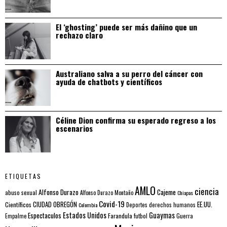
El ‘ghosting’ puede ser más dañino que un
rechazo claro
Australiano salva a su perro del cáncer con
ayuda de chatbots y científicos
Céline Dion confirma su esperado regreso a los
escenarios
ETIQUETAS
AMLO
ciencia
Alfonso Durazo
Cajeme
abuso sexual
Alfonso Durazo Montaño
Chiapas
Covid-19
EE.UU.
Científicos
CIUDAD OBREGÓN
Colombia
Deportes
derechos humanos
Estados Unidos
Guaymas
Espectaculos
Farandula
futbol
Guerra
Empalme