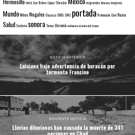
Mexico
Hermosillo
mujeres
IMSS
Joe Biden
López Obrador
migrantes
Morena
portada
Mundo
Nogales
Rusia
Niños
Oaxaca
OMS
ONU
Protección Civil
sonora
Salud
Ucrania
Sedena
Texas
violencia
viruela del mono
NOTICIA ANTERIOR
Luisiana bajo advertencia de huracán por
tormenta Francine
SIGUIENTE NOTICIA
Lluvias diluvianas han causado la muerte de 341
personas en Chad