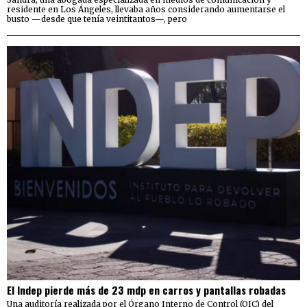
residente en Los Ángeles, llevaba años considerando aumentarse el
busto —desde que tenía veintitantos—, pero
El Indep pierde más de 23 mdp en carros y pantallas robadas
Una auditoría realizada por el Órgano Interno de Control (OIC) del