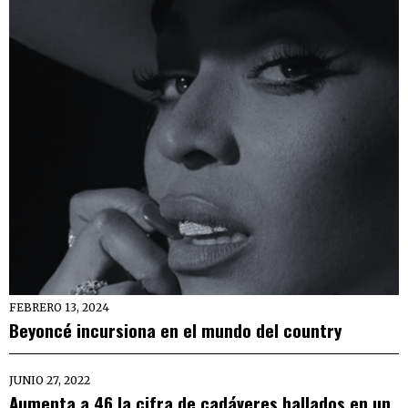
FEBRERO 13, 2024
Beyoncé incursiona en el mundo del country
JUNIO 27, 2022
Aumenta a 46 la cifra de cadáveres hallados en un