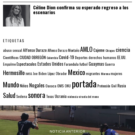
Céline Dion confirma su esperado regreso a los
escenarios
ETIQUETAS
AMLO
ciencia
Alfonso Durazo
Cajeme
abuso sexual
Alfonso Durazo Montaño
Chiapas
Covid-19
EE.UU.
Científicos
CIUDAD OBREGÓN
Colombia
Deportes
derechos humanos
Estados Unidos
Guaymas
Espectaculos
Farandula
futbol
Guerra
Empalme
Mexico
Hermosillo
mujeres
IMSS
Joe Biden
López Obrador
migrantes
Morena
portada
Mundo
Nogales
Rusia
Niños
Oaxaca
OMS
ONU
Protección Civil
sonora
Salud
Ucrania
Sedena
Texas
violencia
viruela del mono
NOTICIA ANTERIOR