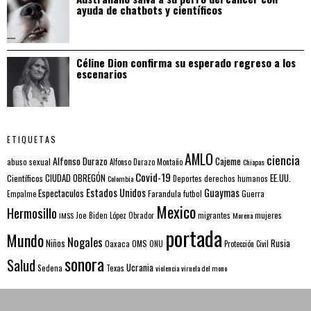
ayuda de chatbots y científicos
Céline Dion confirma su esperado regreso a los
escenarios
ETIQUETAS
AMLO
ciencia
Alfonso Durazo
Cajeme
abuso sexual
Alfonso Durazo Montaño
Chiapas
Covid-19
EE.UU.
Científicos
CIUDAD OBREGÓN
Colombia
Deportes
derechos humanos
Estados Unidos
Guaymas
Espectaculos
Farandula
futbol
Guerra
Empalme
Mexico
Hermosillo
mujeres
IMSS
Joe Biden
López Obrador
migrantes
Morena
portada
Mundo
Nogales
Rusia
Niños
Oaxaca
OMS
ONU
Protección Civil
sonora
Salud
Ucrania
Sedena
Texas
violencia
viruela del mono