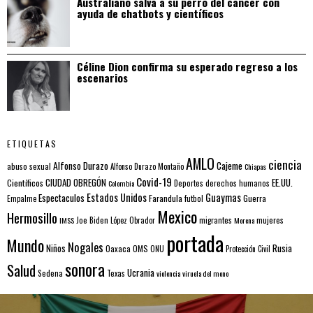
Australiano salva a su perro del cáncer con
ayuda de chatbots y científicos
Céline Dion confirma su esperado regreso a los
escenarios
ETIQUETAS
AMLO
ciencia
Alfonso Durazo
Cajeme
abuso sexual
Alfonso Durazo Montaño
Chiapas
Covid-19
EE.UU.
Científicos
CIUDAD OBREGÓN
Colombia
Deportes
derechos humanos
Estados Unidos
Guaymas
Espectaculos
Farandula
futbol
Guerra
Empalme
Mexico
Hermosillo
mujeres
IMSS
Joe Biden
López Obrador
migrantes
Morena
portada
Mundo
Nogales
Rusia
Niños
Oaxaca
OMS
ONU
Protección Civil
sonora
Salud
Ucrania
Sedena
Texas
violencia
viruela del mono