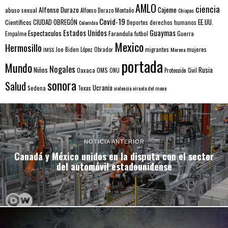
AMLO
ciencia
Alfonso Durazo
Cajeme
abuso sexual
Alfonso Durazo Montaño
Chiapas
Covid-19
EE.UU.
Científicos
CIUDAD OBREGÓN
Colombia
Deportes
derechos humanos
Estados Unidos
Guaymas
Espectaculos
Farandula
futbol
Guerra
Empalme
Mexico
Hermosillo
mujeres
IMSS
Joe Biden
López Obrador
migrantes
Morena
portada
Mundo
Nogales
Rusia
Niños
Oaxaca
OMS
ONU
Protección Civil
sonora
Salud
Ucrania
Sedena
Texas
violencia
viruela del mono
NOTICIA ANTERIOR
Canadá y México unidos en la disputa con el sector
del automóvil estadounidense