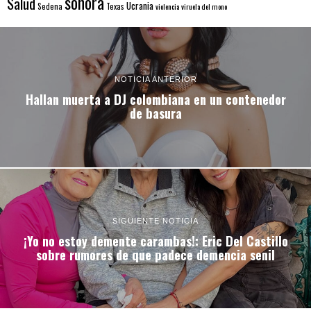
sonora
Salud
Ucrania
Sedena
Texas
violencia
viruela del mono
NOTICIA ANTERIOR
Hallan muerta a DJ colombiana en un contenedor
de basura
SIGUIENTE NOTICIA
¡Yo no estoy demente carambas!: Eric Del Castillo
sobre rumores de que padece demencia senil