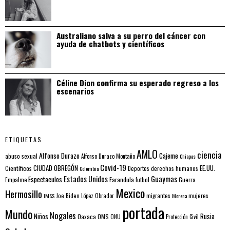
Australiano salva a su perro del cáncer con
ayuda de chatbots y científicos
Céline Dion confirma su esperado regreso a los
escenarios
ETIQUETAS
AMLO
ciencia
Alfonso Durazo
Cajeme
abuso sexual
Alfonso Durazo Montaño
Chiapas
Covid-19
EE.UU.
Científicos
CIUDAD OBREGÓN
Colombia
Deportes
derechos humanos
Estados Unidos
Guaymas
Espectaculos
Farandula
futbol
Guerra
Empalme
Mexico
Hermosillo
mujeres
IMSS
Joe Biden
López Obrador
migrantes
Morena
portada
Mundo
Nogales
Rusia
Niños
Oaxaca
OMS
ONU
Protección Civil