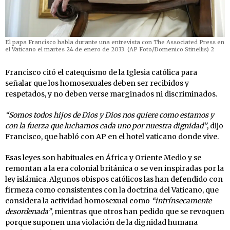
El papa Francisco habla durante una entrevista con The Associated Press en
el Vaticano el martes 24 de enero de 2033. (AP Foto/Domenico Stinellis) 2
Francisco citó el catequismo de la Iglesia católica para
señalar que los homosexuales deben ser recibidos y
respetados, y no deben verse marginados ni discriminados.
“Somos todos hijos de Dios y Dios nos quiere como estamos y
con la fuerza que luchamos cada uno por nuestra dignidad”
, dijo
Francisco, que habló con AP en el hotel vaticano donde vive.
Esas leyes son habituales en África y Oriente Medio y se
remontan a la era colonial británica o se ven inspiradas por la
ley islámica. Algunos obispos católicos las han defendido con
firmeza como consistentes con la doctrina del Vaticano, que
considera la actividad homosexual como
“intrínsecamente
desordenada”
, mientras que otros han pedido que se revoquen
porque suponen una violación de la dignidad humana