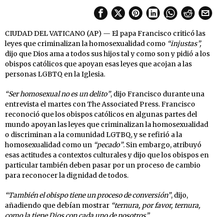
CIUDAD DEL VATICANO (AP) — El papa Francisco criticó las
leyes que criminalizan la homosexualidad como
“injustas”,
dijo que Dios ama a todos sus hijos tal y como son y pidió a los
obispos católicos que apoyan esas leyes que acojan a las
personas LGBTQ en la Iglesia.
“Ser homosexual no es un delito”
, dijo Francisco durante una
entrevista el martes con The Associated Press. Francisco
reconoció que los obispos católicos en algunas partes del
mundo apoyan las leyes que criminalizan la homosexualidad
o discriminan a la comunidad LGTBQ, y se refirió a la
homosexualidad como un
“pecado”
. Sin embargo, atribuyó
esas actitudes a contextos culturales y dijo que los obispos en
particular también deben pasar por un proceso de cambio
para reconocer la dignidad de todos.
“También el obispo tiene un proceso de conversión”
, dijo,
añadiendo que debían mostrar
“ternura, por favor, ternura,
como la tiene Dios con cada uno de nosotros”
.