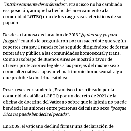
“intrínsecamente desordenados”
. Francisco no ha cambiado
esa posición, aunque ha hecho del acercamiento a la
comunidad LGTBQ uno de los rasgos característicos de su
papado.
Desde su famosa declaración de 2013 “
¿quién soy yo para
juzgar?”
cuando le preguntaron por un sacerdote que según
reportes era gay, Francisco ha seguido dirigiéndose de forma
reiterada y pública a las comunidades homosexual y trans.
Como arzobispo de Buenos Aires se mostró a favor de
ofrecer protecciones legales a las parejas del mismo sexo
como alternativa a apoyar el matrimonio homosexual, algo
que prohíbe la doctrina católica.
Pese a ese acercamiento, Francisco fue criticado por la
comunidad católica LGBTQ por un decreto de 2021 de la
oficina de doctrina del Vaticano sobre que la Iglesia no puede
bendecir las uniones entre personas del mismo sexo
“porque
Dios no puede bendecir el pecado”
.
En 2008, el Vaticano declinó firmar una declaración de