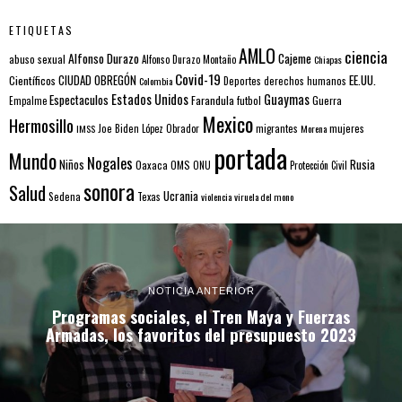
ETIQUETAS
AMLO
ciencia
Alfonso Durazo
Cajeme
abuso sexual
Alfonso Durazo Montaño
Chiapas
Covid-19
EE.UU.
Científicos
CIUDAD OBREGÓN
Colombia
Deportes
derechos humanos
Estados Unidos
Guaymas
Espectaculos
Farandula
futbol
Guerra
Empalme
Mexico
Hermosillo
mujeres
IMSS
Joe Biden
López Obrador
migrantes
Morena
portada
Mundo
Nogales
Rusia
Niños
Oaxaca
OMS
ONU
Protección Civil
sonora
Salud
Ucrania
Sedena
Texas
violencia
viruela del mono
NOTICIA ANTERIOR
Programas sociales, el Tren Maya y Fuerzas
Armadas, los favoritos del presupuesto 2023