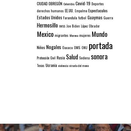
Covid-19
CIUDAD OBREGÓN
Colombia
Deportes
EE.UU.
Espectaculos
derechos humanos
Empalme
Estados Unidos
Guaymas
Farandula
futbol
Guerra
Hermosillo
IMSS
Joe Biden
López Obrador
Mexico
Mundo
mujeres
migrantes
Morena
portada
Nogales
Niños
Oaxaca
OMS
ONU
sonora
Salud
Rusia
Sedena
Protección Civil
Ucrania
Texas
violencia
viruela del mono