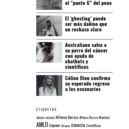
el “punto G” del pene
El ‘ghosting’ puede
ser más dañino que
un rechazo claro
Australiano salva a
su perro del cáncer
con ayuda de
chatbots y
científicos
Céline Dion confirma
su esperado regreso
a los escenarios
ETIQUETAS
Alfonso Durazo
abuso sexual
Alfonso Durazo Montaño
AMLO
ciencia
Cajeme
Científicos
Chiapas