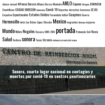
AMLO
ciencia
Alfonso Durazo
Cajeme
abuso sexual
Alfonso Durazo Montaño
Chiapas
Covid-19
EE.UU.
Científicos
CIUDAD OBREGÓN
Colombia
Deportes
derechos humanos
Estados Unidos
Guaymas
Espectaculos
Farandula
futbol
Guerra
Empalme
Mexico
Hermosillo
mujeres
IMSS
Joe Biden
López Obrador
migrantes
Morena
portada
Mundo
Nogales
Rusia
Niños
Oaxaca
OMS
ONU
Protección Civil
sonora
Salud
Ucrania
Sedena
Texas
violencia
viruela del mono
NOTICIA ANTERIOR
Sonora, cuarto lugar nacional en contagios y
muertes por covid-19 en centros penitenciarios