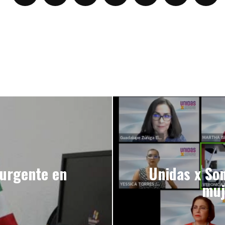
 urgente en
Unidas x Son
muj