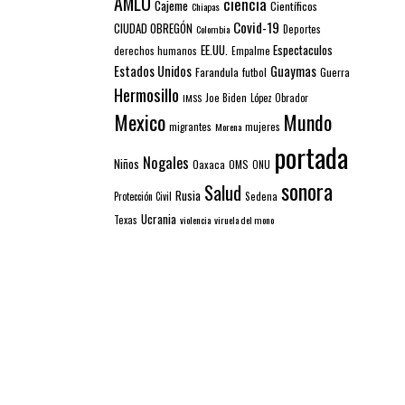
AMLO
ciencia
Cajeme
Científicos
Chiapas
Covid-19
CIUDAD OBREGÓN
Colombia
Deportes
EE.UU.
Espectaculos
derechos humanos
Empalme
Estados Unidos
Guaymas
Farandula
futbol
Guerra
Hermosillo
IMSS
Joe Biden
López Obrador
Mexico
Mundo
mujeres
migrantes
Morena
portada
Nogales
Niños
Oaxaca
OMS
ONU
sonora
Salud
Rusia
Sedena
Protección Civil
Ucrania
Texas
violencia
viruela del mono