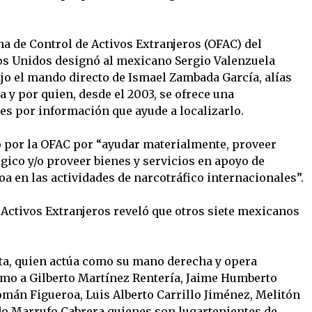
na de Control de Activos Extranjeros (OFAC) del
s Unidos designó al mexicano Sergio Valenzuela
jo el mando directo de Ismael Zambada García, alías
oa y por quien, desde el 2003, se ofrece una
s por información que ayude a localizarlo.
o por la OFAC por “ayudar materialmente, proveer
gico y/o proveer bienes y servicios en apoyo de
oa en las actividades de narcotráfico internacionales”.
 Activos Extranjeros reveló que otros siete mexicanos
ta, quien actúa como su mano derecha y opera
omo a Gilberto Martínez Rentería, Jaime Humberto
mán Figueroa, Luis Alberto Carrillo Jiménez, Melitón
o Marrufo Cabrera quienes son lugartenientes de