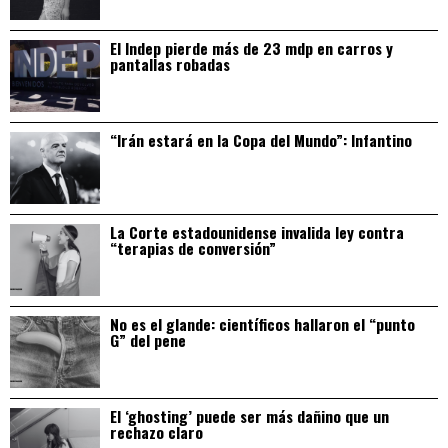
El Indep pierde más de 23 mdp en carros y
pantallas robadas
“Irán estará en la Copa del Mundo”: Infantino
La Corte estadounidense invalida ley contra
“terapias de conversión”
No es el glande: científicos hallaron el “punto
G” del pene
El ‘ghosting’ puede ser más dañino que un
rechazo claro