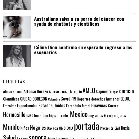
Australiano salva a su perro del cáncer con
ayuda de chatbots y científicos
Céline Dion confirma su esperado regreso a los
escenarios
ETIQUETAS
AMLO
ciencia
Alfonso Durazo
Cajeme
abuso sexual
Alfonso Durazo Montaño
Chiapas
Covid-19
EE.UU.
Científicos
CIUDAD OBREGÓN
Colombia
Deportes
derechos humanos
Estados Unidos
Guaymas
Espectaculos
Farandula
futbol
Guerra
Empalme
Mexico
Hermosillo
mujeres
IMSS
Joe Biden
López Obrador
migrantes
Morena
portada
Mundo
Nogales
Rusia
Niños
Oaxaca
OMS
ONU
Protección Civil
sonora
Salud
Ucrania
Sedena
Texas
violencia
viruela del mono