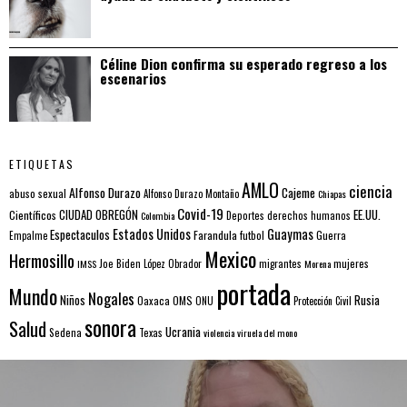
Céline Dion confirma su esperado regreso a los
escenarios
ETIQUETAS
AMLO
ciencia
Alfonso Durazo
Cajeme
abuso sexual
Alfonso Durazo Montaño
Chiapas
Covid-19
EE.UU.
Científicos
CIUDAD OBREGÓN
Colombia
Deportes
derechos humanos
Estados Unidos
Guaymas
Espectaculos
Farandula
futbol
Guerra
Empalme
Mexico
Hermosillo
mujeres
IMSS
Joe Biden
López Obrador
migrantes
Morena
portada
Mundo
Nogales
Rusia
Niños
Oaxaca
OMS
ONU
Protección Civil
sonora
Salud
Ucrania
Sedena
Texas
violencia
viruela del mono