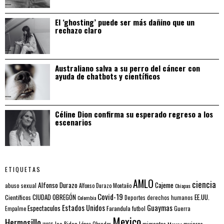
El ‘ghosting’ puede ser más dañino que un
rechazo claro
Australiano salva a su perro del cáncer con
ayuda de chatbots y científicos
Céline Dion confirma su esperado regreso a los
escenarios
ETIQUETAS
AMLO
ciencia
Alfonso Durazo
Cajeme
abuso sexual
Alfonso Durazo Montaño
Chiapas
Covid-19
EE.UU.
Científicos
CIUDAD OBREGÓN
Colombia
Deportes
derechos humanos
Estados Unidos
Guaymas
Espectaculos
Farandula
futbol
Guerra
Empalme
Mexico
Hermosillo
mujeres
IMSS
Joe Biden
López Obrador
migrantes
Morena