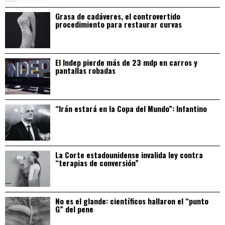
Grasa de cadáveres, el controvertido
procedimiento para restaurar curvas
El Indep pierde más de 23 mdp en carros y
pantallas robadas
“Irán estará en la Copa del Mundo”: Infantino
La Corte estadounidense invalida ley contra
“terapias de conversión”
No es el glande: científicos hallaron el “punto
G” del pene