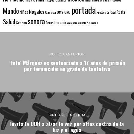
portada
Mundo
Nogales
Rusia
Niños
Oaxaca
OMS
ONU
Protección Civil
sonora
Salud
Ucrania
Sedena
Texas
violencia
viruela del mono
NOTICIA ANTERIOR
‘Fofo’ Márquez es sentenciado a 17 años de prisión
por feminicidio en grado de tentativa
SIGUIENTE NOTICIA
Invita la UUH a alzar la voz por altos costos de la
luz y el agua