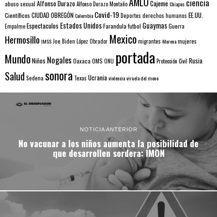
AMLO
ciencia
Alfonso Durazo
Cajeme
abuso sexual
Alfonso Durazo Montaño
Chiapas
Covid-19
EE.UU.
Científicos
CIUDAD OBREGÓN
Colombia
Deportes
derechos humanos
Estados Unidos
Guaymas
Espectaculos
Farandula
futbol
Guerra
Empalme
Mexico
Hermosillo
mujeres
IMSS
Joe Biden
López Obrador
migrantes
Morena
portada
Mundo
Nogales
Rusia
Niños
Oaxaca
OMS
ONU
Protección Civil
sonora
Salud
Ucrania
Sedena
Texas
violencia
viruela del mono
NOTICIA ANTERIOR
No vacunar a los niños aumenta la posibilidad de
que desarrollen sordera: IMON