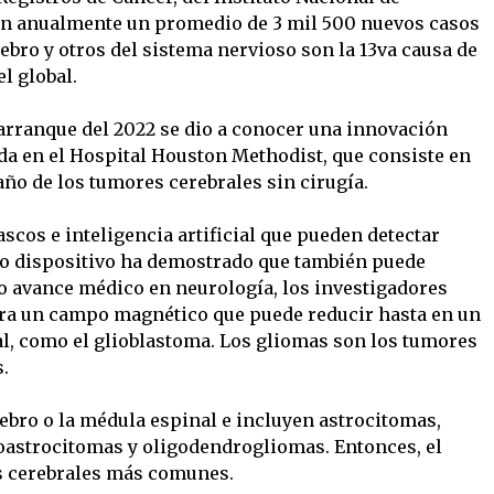
an anualmente un promedio de 3 mil 500 nuevos casos
rebro y otros del sistema nervioso son la 13va causa de
l global.
 arranque del 2022 se dio a conocer una innovación
a en el Hospital Houston Methodist, que consiste en
año de los tumores cerebrales sin cirugía.
scos e inteligencia artificial que pueden detectar
vo dispositivo ha demostrado que también puede
mo avance médico en neurología, los investigadores
era un campo magnético que puede reducir hasta en un
l, como el glioblastoma. Los gliomas son los tumores
.
bro o la médula espinal e incluyen astrocitomas,
astrocitomas y oligodendrogliomas. Entonces, el
s cerebrales más comunes.