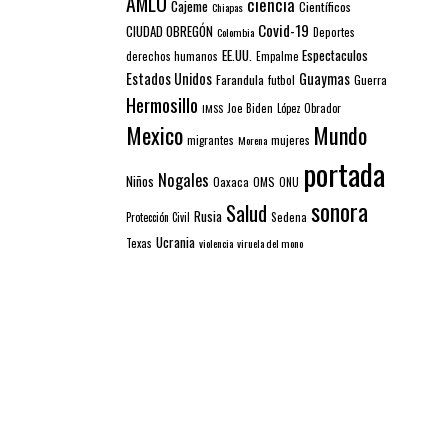
AMLO
ciencia
Cajeme
Científicos
Chiapas
Covid-19
CIUDAD OBREGÓN
Colombia
Deportes
EE.UU.
Espectaculos
derechos humanos
Empalme
Estados Unidos
Guaymas
Farandula
futbol
Guerra
Hermosillo
IMSS
Joe Biden
López Obrador
Mexico
Mundo
mujeres
migrantes
Morena
portada
Nogales
Niños
Oaxaca
OMS
ONU
sonora
Salud
Rusia
Sedena
Protección Civil
Ucrania
Texas
violencia
viruela del mono