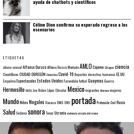
ayuda de chatbots y científicos
Céline Dion confirma su esperado regreso a los
escenarios
ETIQUETAS
AMLO
ciencia
Alfonso Durazo
Cajeme
abuso sexual
Alfonso Durazo Montaño
Chiapas
Covid-19
EE.UU.
Científicos
CIUDAD OBREGÓN
Colombia
Deportes
derechos humanos
Estados Unidos
Guaymas
Espectaculos
Farandula
futbol
Guerra
Empalme
Mexico
Hermosillo
mujeres
IMSS
Joe Biden
López Obrador
migrantes
Morena
portada
Mundo
Nogales
Rusia
Niños
Oaxaca
OMS
ONU
Protección Civil
sonora
Salud
Ucrania
Sedena
Texas
violencia
viruela del mono