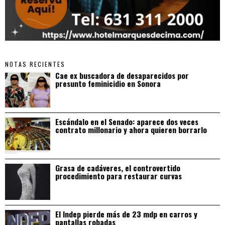
NOTAS RECIENTES
Cae ex buscadora de desaparecidos por
presunto feminicidio en Sonora
Escándalo en el Senado: aparece dos veces
contrato millonario y ahora quieren borrarlo
Grasa de cadáveres, el controvertido
procedimiento para restaurar curvas
El Indep pierde más de 23 mdp en carros y
pantallas robadas