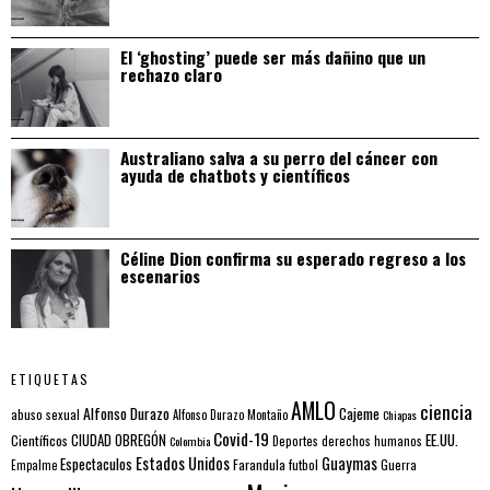
El ‘ghosting’ puede ser más dañino que un
rechazo claro
Australiano salva a su perro del cáncer con
ayuda de chatbots y científicos
Céline Dion confirma su esperado regreso a los
escenarios
ETIQUETAS
AMLO
ciencia
Alfonso Durazo
Cajeme
abuso sexual
Alfonso Durazo Montaño
Chiapas
Covid-19
EE.UU.
Científicos
CIUDAD OBREGÓN
Colombia
Deportes
derechos humanos
Estados Unidos
Guaymas
Espectaculos
Farandula
futbol
Guerra
Empalme