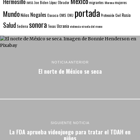
Mexico
Hermosillo
mujeres
IMSS
Joe Biden
López Obrador
migrantes
Morena
portada
Mundo
Nogales
Rusia
Niños
Oaxaca
OMS
ONU
Protección Civil
sonora
Salud
Ucrania
Sedena
Texas
violencia
viruela del mono
NOTICIA ANTERIOR
El norte de México se seca
SIGUIENTE NOTICIA
La FDA aprueba videojuego para tratar el TDAH en
niños