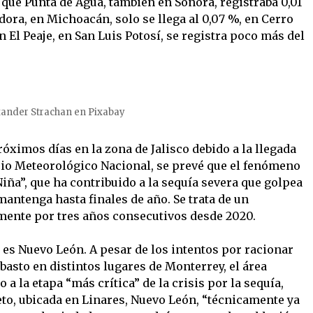
 que Punta de Agua, también en Sonora, registraba 0,01
ora, en Michoacán, solo se llega al 0,07 %, en Cerro
n El Peaje, en San Luis Potosí, se registra poco más del
xander Strachan en Pixabay
óximos días en la zona de Jalisco debido a la llegada
icio Meteorológico Nacional, se prevé que el fenómeno
ña”, que ha contribuido a la sequía severa que golpea
 mantenga hasta finales de año. Se trata de un
ente por tres años consecutivos desde 2020.
es Nuevo León. A pesar de los intentos por racionar
abasto en distintos lugares de Monterrey, el área
a la etapa “más crítica” de la crisis por la sequía,
to, ubicada en Linares, Nuevo León, “técnicamente ya