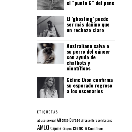
el “punto G” del pene
El ‘ghosting’ puede
ser más dañino que
un rechazo claro
Australiano salva a
su perro del cáncer
con ayuda de
chatbots y
científicos
Céline Dion confirma
su esperado regreso
a los escenarios
ETIQUETAS
Alfonso Durazo
abuso sexual
Alfonso Durazo Montaño
AMLO
ciencia
Cajeme
Científicos
Chiapas