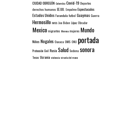
Covid-19
CIUDAD OBREGÓN
Colombia
Deportes
EE.UU.
Espectaculos
derechos humanos
Empalme
Estados Unidos
Guaymas
Farandula
futbol
Guerra
Hermosillo
IMSS
Joe Biden
López Obrador
Mexico
Mundo
mujeres
migrantes
Morena
portada
Nogales
Niños
Oaxaca
OMS
ONU
sonora
Salud
Rusia
Sedena
Protección Civil
Ucrania
Texas
violencia
viruela del mono