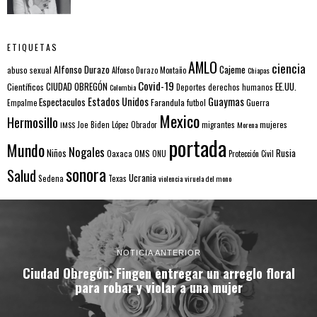
ETIQUETAS
AMLO
ciencia
Alfonso Durazo
Cajeme
abuso sexual
Alfonso Durazo Montaño
Chiapas
Covid-19
EE.UU.
Científicos
CIUDAD OBREGÓN
Colombia
Deportes
derechos humanos
Estados Unidos
Guaymas
Espectaculos
Farandula
futbol
Guerra
Empalme
Mexico
Hermosillo
mujeres
IMSS
Joe Biden
López Obrador
migrantes
Morena
portada
Mundo
Nogales
Rusia
Niños
Oaxaca
OMS
ONU
Protección Civil
sonora
Salud
Ucrania
Sedena
Texas
violencia
viruela del mono
NOTICIA ANTERIOR
Ciudad Obregón: Fingen entregar un arreglo floral
para robar y violar a una mujer