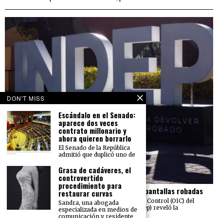
DON'T MISS
Escándalo en el Senado:
aparece dos veces
contrato millonario y
ahora quieren borrarlo
El Senado de la República
admitió que duplicó uno de
Grasa de cadáveres, el
controvertido
procedimiento para
El Indep pierde más de 23 mdp en carros y pantallas robadas
restaurar curvas
Una auditoría realizada por el Órgano Interno de Control (OIC) del
Sandra, una abogada
Instituto para Devolver al Pueblo lo Robado (Indep) reveló la
especializada en medios de
sustracción de 211
comunicación y residente