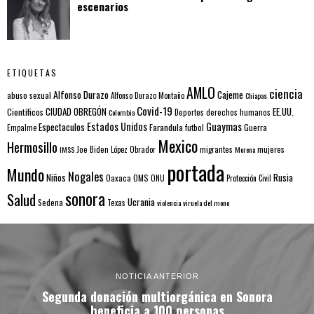
escenarios
ETIQUETAS
AMLO
ciencia
Alfonso Durazo
Cajeme
abuso sexual
Alfonso Durazo Montaño
Chiapas
Covid-19
EE.UU.
Científicos
CIUDAD OBREGÓN
Colombia
Deportes
derechos humanos
Estados Unidos
Guaymas
Espectaculos
Farandula
futbol
Guerra
Empalme
Mexico
Hermosillo
mujeres
IMSS
Joe Biden
López Obrador
migrantes
Morena
portada
Mundo
Nogales
Rusia
Niños
Oaxaca
OMS
ONU
Protección Civil
sonora
Salud
Ucrania
Sedena
Texas
violencia
viruela del mono
NOTICIA ANTERIOR
Segunda donación multiorgánica en Sonora
beneficia a 100 personas