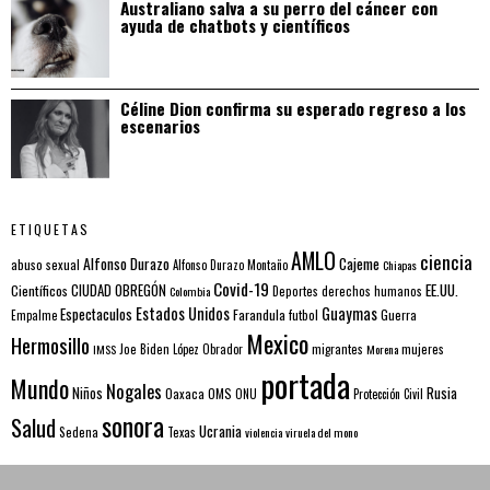
Australiano salva a su perro del cáncer con
ayuda de chatbots y científicos
Céline Dion confirma su esperado regreso a los
escenarios
ETIQUETAS
AMLO
ciencia
Alfonso Durazo
Cajeme
abuso sexual
Alfonso Durazo Montaño
Chiapas
Covid-19
EE.UU.
Científicos
CIUDAD OBREGÓN
Colombia
Deportes
derechos humanos
Estados Unidos
Guaymas
Espectaculos
Farandula
futbol
Guerra
Empalme
Mexico
Hermosillo
mujeres
IMSS
Joe Biden
López Obrador
migrantes
Morena
portada
Mundo
Nogales
Rusia
Niños
Oaxaca
OMS
ONU
Protección Civil
sonora
Salud
Ucrania
Sedena
Texas
violencia
viruela del mono