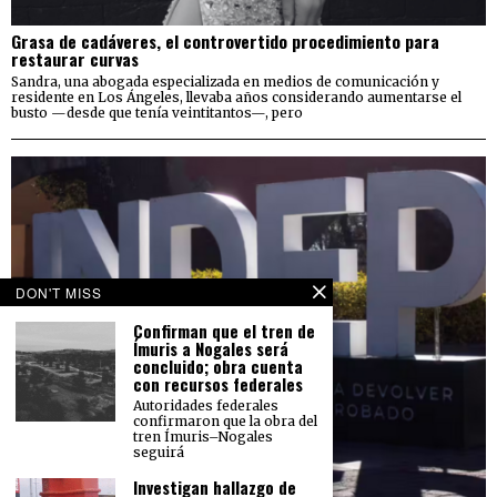
Grasa de cadáveres, el controvertido procedimiento para
restaurar curvas
Sandra, una abogada especializada en medios de comunicación y
residente en Los Ángeles, llevaba años considerando aumentarse el
busto —desde que tenía veintitantos—, pero
DON'T MISS
Confirman que el tren de
Ímuris a Nogales será
concluido; obra cuenta
con recursos federales
Autoridades federales
confirmaron que la obra del
tren Ímuris–Nogales
seguirá
Investigan hallazgo de