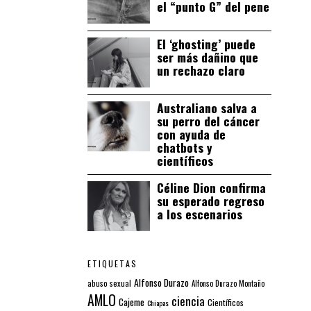
el “punto G” del pene
El ‘ghosting’ puede
ser más dañino que
un rechazo claro
Australiano salva a
su perro del cáncer
con ayuda de
chatbots y
científicos
Céline Dion confirma
su esperado regreso
a los escenarios
ETIQUETAS
Alfonso Durazo
abuso sexual
Alfonso Durazo Montaño
AMLO
ciencia
Cajeme
Científicos
Chiapas