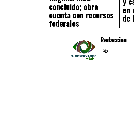
y c
concluido; obra
en 
cuenta con recursos
de
federales
Redaccion