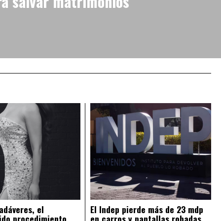
ra salvar matrimonios
adáveres, el
El Indep pierde más de 23 mdp
ido procedimiento
en carros y pantallas robadas