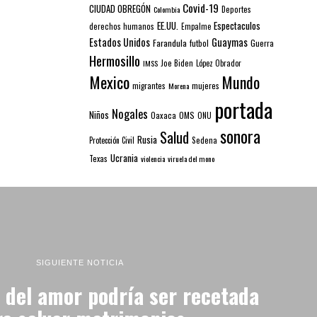
Covid-19
CIUDAD OBREGÓN
Colombia
Deportes
EE.UU.
Espectaculos
derechos humanos
Empalme
Estados Unidos
Guaymas
Farandula
futbol
Guerra
Hermosillo
IMSS
Joe Biden
López Obrador
Mexico
Mundo
mujeres
migrantes
Morena
portada
Nogales
Niños
Oaxaca
OMS
ONU
sonora
Salud
Rusia
Sedena
Protección Civil
Ucrania
Texas
violencia
viruela del mono
SIGUIENTE NOTICIA
 del amor podría ser recetada