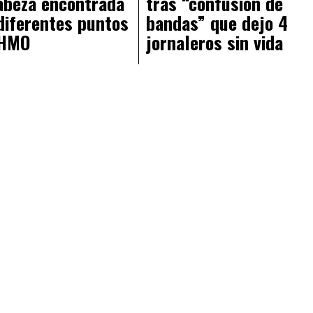
abeza encontrada
tras “confusión de
diferentes puntos
bandas” que dejo 4
 HMO
jornaleros sin vida