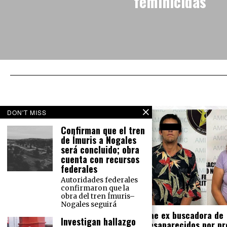
feminicidas
DON'T MISS
Confirman que el tren
de Ímuris a Nogales
será concluido; obra
Monzón mexicano viene ‘bravo’:
cuenta con recursos
Causará lluvias en todo México
federales
El Servicio Meteorológico Nacional
Autoridades federales
prevé para este martes 16 de
confirmaron que la
agosto lluvias intensas en el norte
obra del tren Ímuris–
del país y lluvias muy fuertes en la
Nogales seguirá
Cae ex buscadora de
Investigan hallazgo
desaparecidos por pr