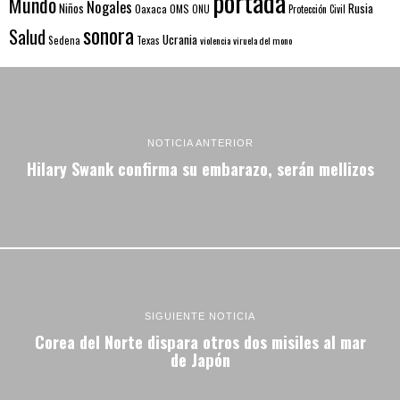
portada
Mundo
Nogales
Rusia
Niños
Oaxaca
OMS
ONU
Protección Civil
sonora
Salud
Ucrania
Sedena
Texas
violencia
viruela del mono
NOTICIA ANTERIOR
Hilary Swank confirma su embarazo, serán mellizos
SIGUIENTE NOTICIA
Corea del Norte dispara otros dos misiles al mar
de Japón