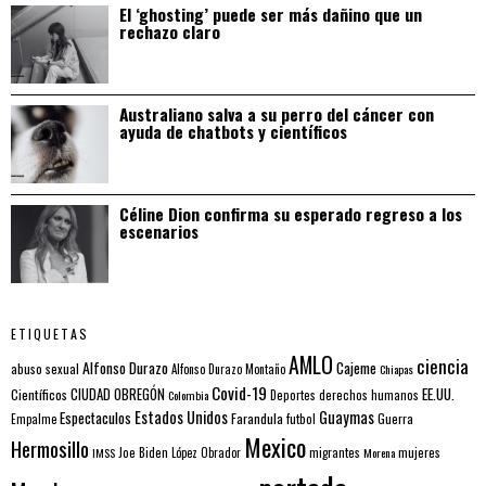
El ‘ghosting’ puede ser más dañino que un
rechazo claro
Australiano salva a su perro del cáncer con
ayuda de chatbots y científicos
Céline Dion confirma su esperado regreso a los
escenarios
ETIQUETAS
AMLO
ciencia
Alfonso Durazo
Cajeme
abuso sexual
Alfonso Durazo Montaño
Chiapas
Covid-19
EE.UU.
Científicos
CIUDAD OBREGÓN
Colombia
Deportes
derechos humanos
Estados Unidos
Guaymas
Espectaculos
Farandula
futbol
Guerra
Empalme
Mexico
Hermosillo
mujeres
IMSS
Joe Biden
López Obrador
migrantes
Morena