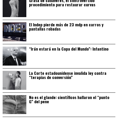
Grasa de cadáveres, el controvertido
procedimiento para restaurar curvas
El Indep pierde más de 23 mdp en carros y
pantallas robadas
“Irán estará en la Copa del Mundo”: Infantino
La Corte estadounidense invalida ley contra
“terapias de conversión”
No es el glande: científicos hallaron el “punto
G” del pene