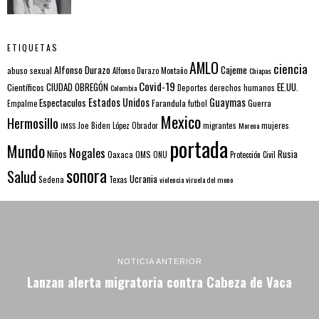
ETIQUETAS
AMLO
ciencia
Alfonso Durazo
Cajeme
abuso sexual
Alfonso Durazo Montaño
Chiapas
Covid-19
EE.UU.
Científicos
CIUDAD OBREGÓN
Colombia
Deportes
derechos humanos
Estados Unidos
Guaymas
Espectaculos
Farandula
futbol
Guerra
Empalme
Mexico
Hermosillo
mujeres
IMSS
Joe Biden
López Obrador
migrantes
Morena
portada
Mundo
Nogales
Rusia
Niños
Oaxaca
OMS
ONU
Protección Civil
sonora
Salud
Ucrania
Sedena
Texas
violencia
viruela del mono
NOTICIA ANTERIOR
Lanzan alerta migratoria contra Cabeza de Vaca