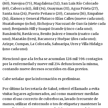
(80), Navojoa (75), Magdalena (52), San Luis Río Colorado
(49), Caborca (41), Átil (34), Guaymas (31), Agua Prieta (27),
Santa Ana (24), Puerto Peñasco (20), Cananea (16), Empalme
(14), Álamos y General Plutarco Elías Calles (nueve cada uno);
Huatabampo (ocho), Etchojoa y Nacozari de García (siete cada
uno); Benjamín Hill y Suaqui Grande (cinco cada uno);
Banámichi, Baviácora, Benito Juárez e Imuris (cuatro cada
uno); Mazatán (tres), Bacanora y Huépac (dos cada uno);
Arizpe, Cumpas, La Colorada, Sahuaripa, Ures y Villa Hidalgo
(uno cada uno).
Mencionó que a la fecha se acumulan 128 mil 596 contagios
por la enfermedad y nueve mil 234 defunciones la misma,
contando nueve decesos ocurridos en días previos.
Cabe señalar que la información es preliminar.
Por último la Secretaría de Salud, reiteró el llamado a evita
visitar lugares aglomerados, así como mantener medidas
como el uso correcto de cubrebocas, lavado frecuente de
manos, utilizar el estornudo o tos de etiqueta y mantener la