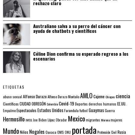
rechazo claro
Australiano salva a su perro del cáncer con
ayuda de chatbots y científicos
Céline Dion confirma su esperado regreso a los
escenarios
ETIQUETAS
AMLO
ciencia
Alfonso Durazo
Cajeme
abuso sexual
Alfonso Durazo Montaño
Chiapas
Covid-19
EE.UU.
Científicos
CIUDAD OBREGÓN
Colombia
Deportes
derechos humanos
Estados Unidos
Guaymas
Espectaculos
Farandula
futbol
Guerra
Empalme
Mexico
Hermosillo
mujeres
IMSS
Joe Biden
López Obrador
migrantes
Morena
portada
Mundo
Nogales
Rusia
Niños
Oaxaca
OMS
ONU
Protección Civil