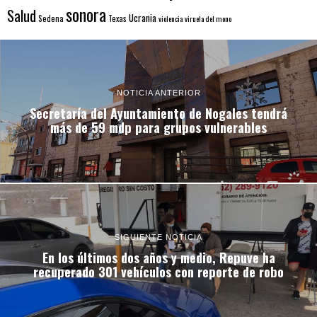
sonora
Salud
Ucrania
Sedena
Texas
violencia
viruela del mono
NOTICIA ANTERIOR
Secretaría del Ayuntamiento de Nogales tendrá
más de 59 mdp para grupos vulnerables
SIGUIENTE NOTICIA
En los últimos dos años y medio, Repuve ha
recuperado 301 vehículos con reporte de robo