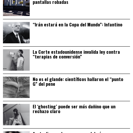
pantallas robadas
“Irán estará en la Copa del Mundo”: Infantino
La Corte estadounidense invalida ley contra
“terapias de conversión”
No es el glande: científicos hallaron el “punto
G” del pene
El ‘ghosting’ puede ser más dañino que un
rechazo claro