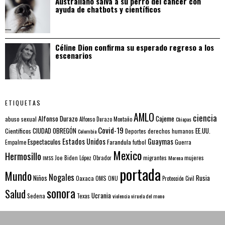
Australiano salva a su perro del cáncer con
ayuda de chatbots y científicos
Céline Dion confirma su esperado regreso a los
escenarios
ETIQUETAS
AMLO
ciencia
Alfonso Durazo
Cajeme
abuso sexual
Alfonso Durazo Montaño
Chiapas
Covid-19
EE.UU.
Científicos
CIUDAD OBREGÓN
Colombia
Deportes
derechos humanos
Estados Unidos
Guaymas
Espectaculos
Farandula
futbol
Guerra
Empalme
Mexico
Hermosillo
mujeres
IMSS
Joe Biden
López Obrador
migrantes
Morena
portada
Mundo
Nogales
Rusia
Niños
Oaxaca
OMS
ONU
Protección Civil
sonora
Salud
Ucrania
Sedena
Texas
violencia
viruela del mono